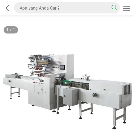
1
/
1