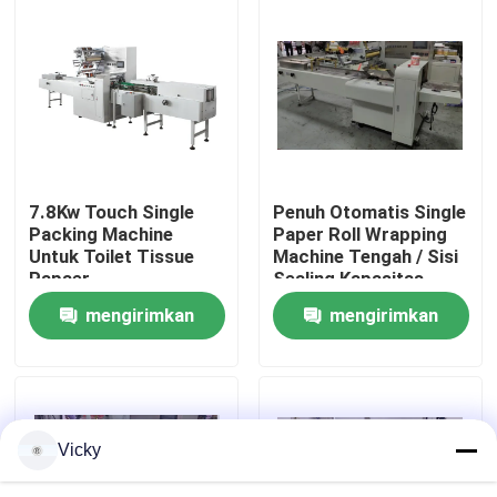
Tur Pabrik
Kontrol Kualitas
Hubungi Kami
7.8Kw Touch Single
Penuh Otomatis Single
Packing Machine
Paper Roll Wrapping
Untuk Toilet Tissue
Machine Tengah / Sisi
Berita
Papaer
Sealing Kapasitas
Tinggi
mengirimkan
mengirimkan
Minta Kutipan
permintaan
permintaan
VR
Vicky
Jalur Produksi Kertas Tissue