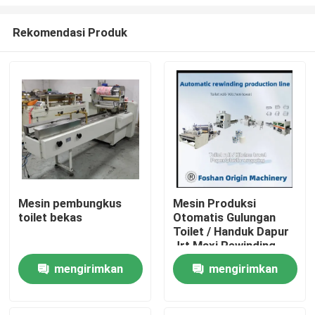
Rekomendasi Produk
Mesin pembungkus
Mesin Produksi
toilet bekas
Otomatis Gulungan
Rumah
Toilet / Handuk Dapur
Jrt Maxi Rewinding
Machinery
Produk
mengirimkan
mengirimkan
permintaan
permintaan
Tentang Kami