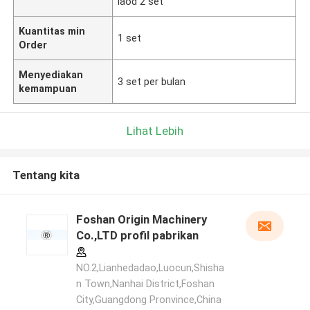
laod 2 set
Kuantitas min
1 set
Order
Menyediakan
3 set per bulan
kemampuan
Lihat Lebih
Tentang kita
Foshan Origin Machinery
Co.,LTD profil pabrikan
NO.2,Lianhedadao,Luocun,Shisha
n Town,Nanhai District,Foshan
City,Guangdong Pronvince,China