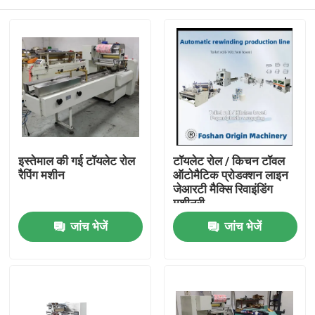
इस्तेमाल की गई टॉयलेट रोल
टॉयलेट रोल / किचन टॉवल
रैपिंग मशीन
ऑटोमैटिक प्रोडक्शन लाइन
जेआरटी मैक्सि रिवाइंडिंग
मशीनरी
घर
जांच भेजें
जांच भेजें
उत्पाद
हमारे बारे में