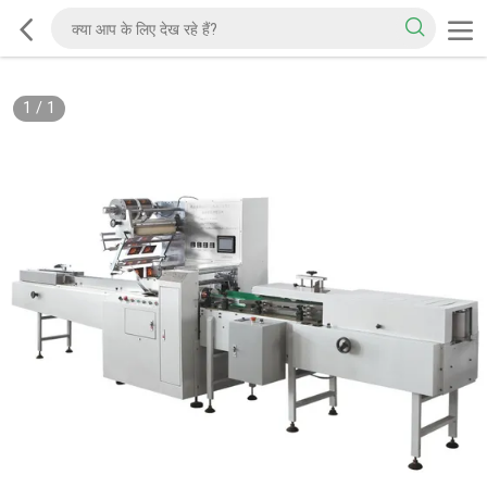
1
/
1