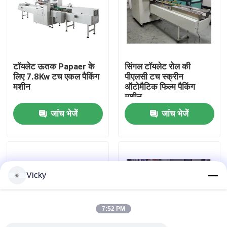
कारखाने का दौरा
गुणवत्ता नियंत्रण
टॉयलेट ऊतक Papaer के
सिंगल टॉयलेट रोल की
लिए 7.8Kw टच एकल पैकिंग
पीएलसी टच स्क्रीन
मशीन
ऑटोमैटिक फिल्म पैकिंग
हमसे संपर्क करें
मशीन
जांच भेजें
जांच भेजें
समाचार
उद्धरण मांगें
Vicky
VR
7:52 PM
टिशू पेपर उत्पादन लाइन