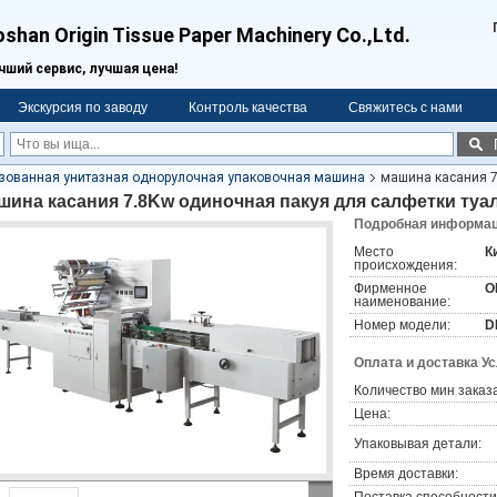
oshan Origin Tissue Paper Machinery Co.,Ltd.
чший сервис, лучшая цена!
Экскурсия по заводу
Контроль качества
Свяжитесь с нами
зованная унитазная однорулочная упаковочная машина
машина касания 7
шина касания 7.8Kw одиночная пакуя для салфетки туа
Подробная информаци
Место
К
происхождения:
Фирменное
O
наименование:
Номер модели:
D
Оплата и доставка У
Количество мин заказа
Цена:
Упаковывая детали:
Время доставки: