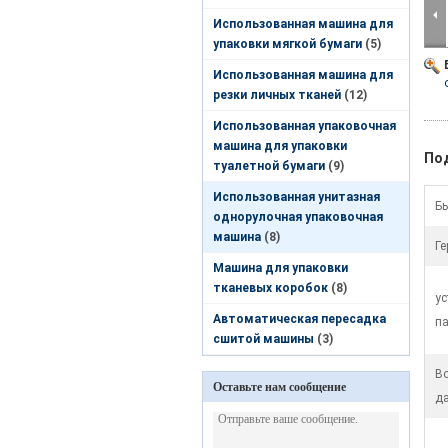
Использованная машина для
упаковки мягкой бумаги
(5)
Использованная машина для
резки личных тканей
(12)
Использованная упаковочная
машина для упаковки
По
туалетной бумаги
(9)
Использованная унитазная
Бы
однорулочная упаковочная
машина
(8)
Ге
Машина для упаковки
тканевых коробок
(8)
ус
Автоматическая пересадка
па
сшитой машины
(3)
В
Оставьте нам сообщение
да