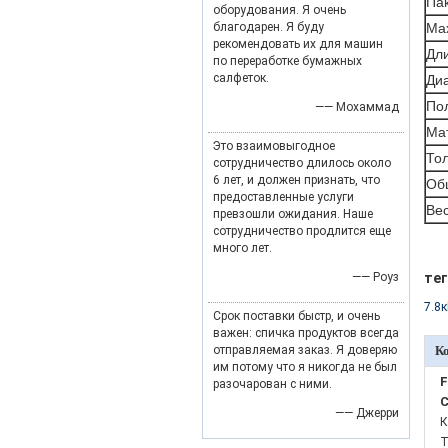
Пак
оборудования. Я очень
благодарен. Я буду
Ma
рекомендовать их для машин
Дл
по переработке бумажных
салфеток.
Ди
По
—— Мохаммад
Ма
Это взаимовыгодное
То
сотрудничество длилось около
6 лет, и должен признать, что
Об
предоставленные услуги
Ве
превзошли ожидания. Наше
сотрудничество продлится еще
много лет.
—— Роуз
тег
7.8
Срок поставки быстр, и очень
важен: спичка продуктов всегда
отправляемая заказ. Я доверяю
К
им потому что я никогда не был
F
разочарован с ними.
C
—— Джерри
К
Т