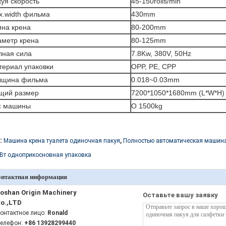
уя скорость
45-150rolls/min
x.width фильма
430mm
ина крена
80-200mm
аметр крена
80-125mm
лная сила
7.8Kw, 380V, 50Hz
териал упаковки
OPP, PE, CPP
лщина фильма
0.018~0.03mm
щий размер
7200*1050*1680mm (L*W*H)
с машины
О 1500kg
,
:
Машина крена туалета одиночная пакуя
Полностью автоматическая машина
кВт одноприкосновная упаковка
онтактная информация
oshan Origin Machinery
Оставьте вашу заявку
o.,LTD
онтактное лицо:
Ronald
елефон:
+86 13928299440