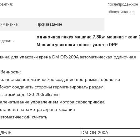
рантия:
послепродажное
обслуживание:
рименение:
Произведение
одиночная пакуя машина 7.8Kw
машина ткани 
,
ыделить:
Машина упаковки ткани туалета OPP
ина для упаковки крена DM OR-200A автоматическая одиночная
бенности:
Полностью автоматическое создание программы-оболочки
Может соединить стороны герметизировать раздел
Быстрый ход: 120-200rolls/min
Запечатывание управлением мотора сервопривода
Установка параметра экрана касания
Автоматический считать
ДЕЛЬ
DM-OR-200A