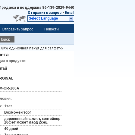
Продажа и поддержка
86-139-2829-9440
Отправить запрос
-
Email
Select Language
Отправить запрос
Новости
Поиск
.8Kw одиночная пакуя для салфетки
лета
я о продукте:
итай
RGINAL
M-OR-200A
словия:
:
1set
Возможен торг
деревянный паллет, контейнер
20фет может лаод 2сец
40 дней