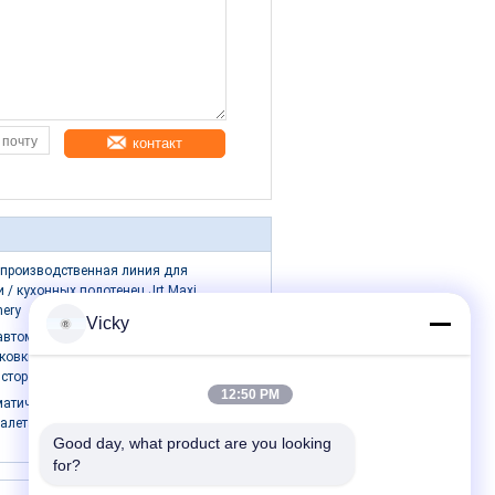
контакт
 производственная линия для
 / кухонных полотенец Jrt Maxi
nery
Vicky
автоматической одиночной бумажной
ковки крена высокоскоростные/
 сторон
12:50 PM
атический быстрый ход пакуя
уалета одиночный
Good day, what product are you looking 
for?