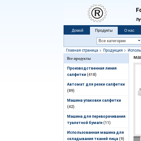
F
Лу
Домой
Продукты
О нас
Vr
Главная страница
Продукция
Исполь
туалета
ма
Все продукты
Производственная линия
салфетки
(418)
Автомат для резки салфетки
(89)
Машина упаковки салфетки
(42)
Машина для переворачивания
туалетной бумаги
(11)
Использованная машина для
складывания тканей лица
(9)