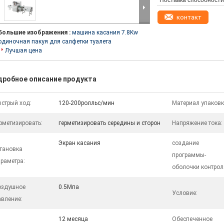
Поставка способности
контакт
Большие изображения :
машина касания 7.8Kw
одиночная пакуя для салфетки туалета
Лучшая цена
дробное описание продукта
стрый ход:
120-200ролльс/мин
Материал упаковк
рметизировать:
герметизировать середины и сторон
Напряжение тока:
Экран касания
создание
тановка
программы-
раметра:
оболочки контрол
оздушное
0.5Мпа
Условие:
вление:
12 месяца
Обеспеченное