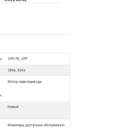
:
3сец в месяц
и:
OPP, PE, CPP
380в, 50Хз
Мотор сервопривода
я:
Новый
Инженеры доступные обслуживать