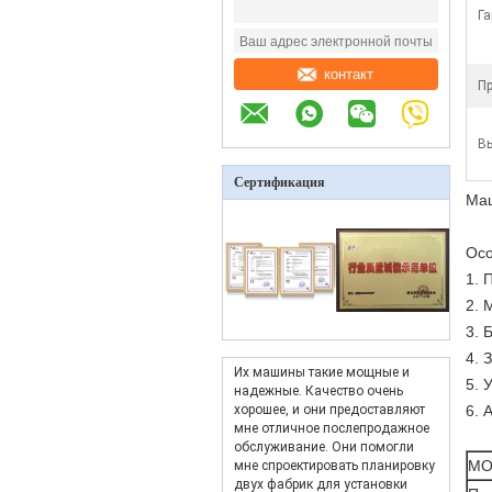
Га
контакт
П
В
Сертификация
Маш
Осо
1. 
2. 
3. 
4. 
Их машины такие мощные и
5. 
надежные. Качество очень
хорошее, и они предоставляют
6. 
мне отличное послепродажное
обслуживание. Они помогли
МО
мне спроектировать планировку
двух фабрик для установки