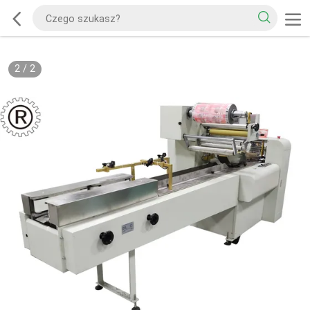
2
/
2