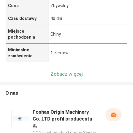
Cena
Zbywalny
Czas dostawy
40 dni
Miejsce
Chiny
pochodzenia
Minimalne
1 zestaw
zamówienie
Zobacz więcej
O nas
Foshan Origin Machinery
Co.,LTD profil producenta
NO.2,Lianhedadao,Luocun,Shisha