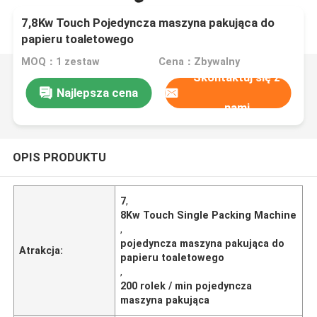
7,8Kw Touch Pojedyncza maszyna pakująca do
papieru toaletowego
MOQ：1 zestaw
Cena：Zbywalny
Skontaktuj się z
Najlepsza cena
nami
OPIS PRODUKTU
7
,
8Kw Touch Single Packing Machine
,
pojedyncza maszyna pakująca do
Atrakcja:
papieru toaletowego
,
200 rolek / min pojedyncza
maszyna pakująca