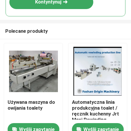
Kontyntynuj
Polecane produkty
Do domu
Używana maszyna do
Automatyczna linia
owijania toalety
produkcyjna toalet /
Produkty
ręcznik kuchenny Jrt
Maxi Rewinding
Machinery
Wyślij zapytanie
Wyślij zapytanie
O nas