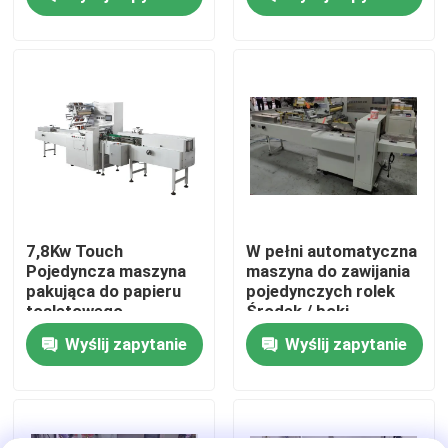
Wycieczka po fabryce
Kontrola jakości
Skontaktuj się z nami
Nowości
7,8Kw Touch
W pełni automatyczna
Pojedyncza maszyna
maszyna do zawijania
pakująca do papieru
pojedynczych rolek
Poproś o wycenę
toaletowego
Środek / boki
uszczelniające o dużej
Wyślij zapytanie
Wyślij zapytanie
pojemności
VR
Linia do produkcji bibuły