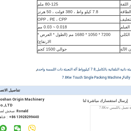
اللفة
80-125 ملم
لطاقة
7.8 كيلو واط ، 380 فولت ، 50 هرتز
لتغليف
OPP ، PE ، CPP
لفيلم
0.018 ~ 0.03 مم
الكلي
7200 * 1050 * 1680 مم (الطول * العرض *
الارتفاع)
 الآلة
حوالي 1500 كجم
,
7.8 كيلوواط آلة التعبئة ذات اللمسة واحدة
,
7.8Kw Touch Single Packing Machine
Fully
تفاصيل الاتص
oshan Origin Machinery
إرسال استفسارك مباشرة لنا
o.,LTD
Ronald
اتصل شخص
+86 13928299440
الهاتف :