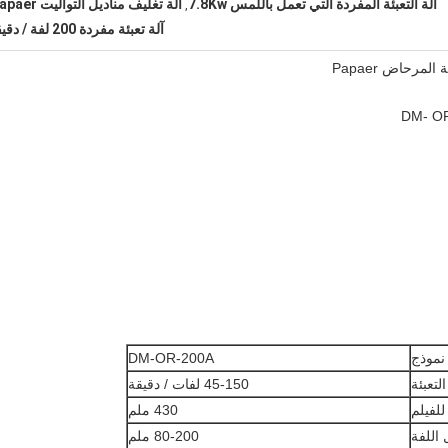
آلة التعبئة المفردة التي تعمل باللمس 7.8Kw
آلة تغليف مناديل التواليت Papaer
,
آلة تعبئة مفردة 200 لفة / دقيقة
نموذج
DM-OR-200A
تعبئة
45-150 لفات / دقيقة
لفيلم
430 ملم
اللفة
80-200 ملم