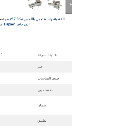
آلة تعبئة واحدة تعمل باللمس 7.8Kw لأنسجة
صو
المرحاض Papaer
اف
عالية السرعة:
-200
ختم:
ضبط القياسات:
ضغط جوي:
ضمان:
تطبيق: