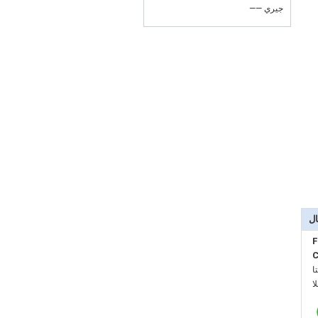
—— جيري
ال
F
C
:
: