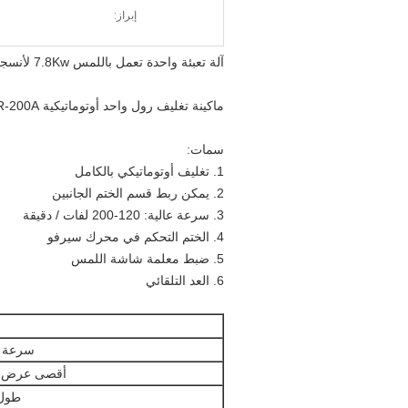
إبراز:
آلة تعبئة واحدة تعمل باللمس 7.8Kw لأنسجة المرحاض Papaer
ماكينة تغليف رول واحد أوتوماتيكية DM- OR-200A
سمات:
1. تغليف أوتوماتيكي بالكامل
2. يمكن ربط قسم الختم الجانبين
3. سرعة عالية: 120-200 لفات / دقيقة
4. الختم التحكم في محرك سيرفو
5. ضبط معلمة شاشة اللمس
6. العد التلقائي
سرعة ال
أقصى عرض ل
طول 