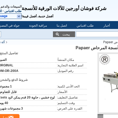
المبيعات والدعم 
شركة فوشان أورجين للآلات الورقية للأنسجة
طلب اقتباس
-
l
guage
أفضل خدمة، أفضل قيمة!
أخبار
طلب اقتباس
اتصل بنا
مراقبة الجودة
جولة في المصنع
يبحث
آلة 
تفاصيل المنتج:
مكان المنشأ:
الصين
اسم العلامة التجارية:
ORGINAL
رقم الموديل:
DM-OR-200A
شروط الدفع والشحن:
الحد الأدنى لكمية:
1 مجموعة
الأسعار:
قابل للتفاوض
تفاصيل التغليف:
لوح خشبي ، حاوية 20 قدم يمكن لاود 2sets
وقت التسليم:
40 يوما
القدرة على العرض:
3 مجموعات شهريا
اتصل