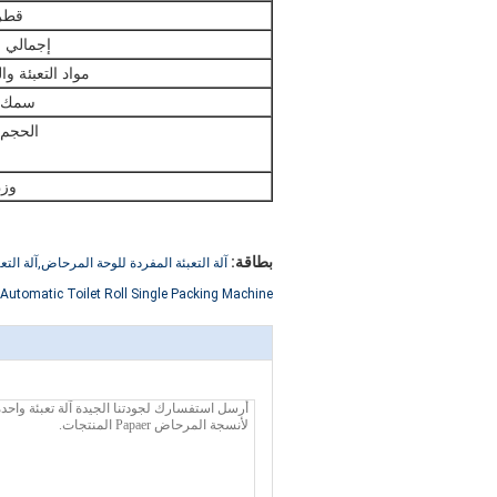
قطر 
إجمالي ا
مواد التعبئة وا
سمك ا
الحجم 
وزن
بطاقة:
آلة التعبئة المفردة للوحة المرحاض,آلة التعبئة ذاتية التلقائية بالكامل,
 Automatic Toilet Roll Single Packing Machine