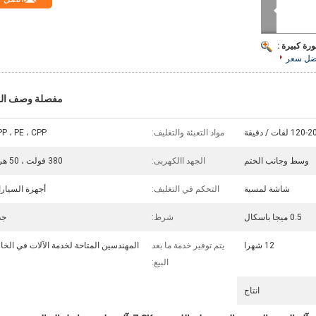
رة كبيرة :
ضل سعر
مفصلة وصف الم
120 لفات / دقيقة
مواد التعبئة والتغليف:
P ، PE ، CPP
وسط وجانب الختم
الجهد االكهربى:
380 فولت ، 50 هرتز
شاشة لمسية
التحكم في التغليف:
أجهزة السيار
0.5 ميجا باسكال
شرط:
جد
12 شهرا
يتم توفير خدمة ما بعد
المهندسين المتاحة لخدمة الآلات في الخا
البيع:
انتاج