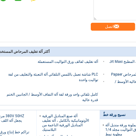
اتصل
أكثر آلة تغليف المرحاض المستخد
خط إنتاج أوتوماتيكي للوحة المرحاض / منشفة المطبخ Jrt Maxi
آلة تغليف لفائف ورق التواليت المستعملة
PLC شاشة تعمل باللمس التلقائي آلة التعبئة والتغليف من لفة
تواليت واحدة
الية الأوسط /
كامل تلقائي واحد ورقة لفة آلة التفاف الأوسط / الجانبين الختم
قدرة عالية
نسيج ورقة خطّ
آلة صنع المناديل الورقية
 50HZ
الأوتوماتيكية بالكامل ، آلة تغليف
يجعل آلة اللف 
ملونة ورقة منديل آلة
المناديل الورقية الناعمة من
للطي ورق التواليت مجلد 1/4
البلاستيك
تراكم خط إنتاج ورق 
مطوية نمط