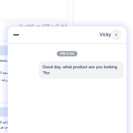
Vicky
5:54 PM
Rewinding Machines
Good day, what product are you looking 
for?
آلة تعبئة واحدة تعمل باللمس 7.8Kw لأنسجة المرحاض Papaer
كامل تلقائي واحد ورقة لفة آلة التفاف سرعة ع
الجانبين الختم
حولنا
حولنا
الطباعة ال
جولة في المصنع