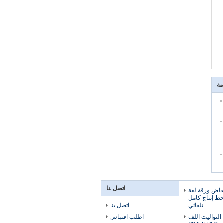
مة
اتصل بنا
380V مرحاض ورقة لفة
خط إنتاج كامل
تلقائي
اتصل بنا
التواليت اللف
اطلب اقتباس