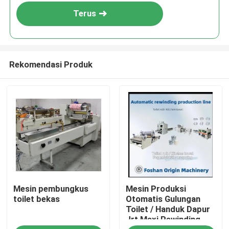
Terus
Rekomendasi Produk
Rumah
Mesin pembungkus
Mesin Produksi
Produk
toilet bekas
Otomatis Gulungan
Toilet / Handuk Dapur
Jrt Maxi Rewinding
Tentang Kami