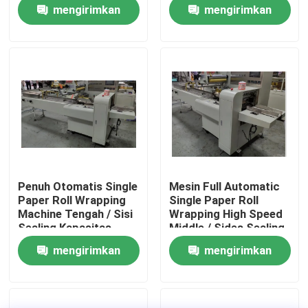
Machinery
mengirimkan
mengirimkan
permintaan
permintaan
Tur Pabrik
Kontrol Kualitas
Hubungi Kami
Berita
Penuh Otomatis Single
Mesin Full Automatic
Paper Roll Wrapping
Single Paper Roll
Minta Kutipan
Machine Tengah / Sisi
Wrapping High Speed ​​
Sealing Kapasitas
Middle / Sides Sealing
Tinggi
mengirimkan
mengirimkan
VR
permintaan
permintaan
Jalur Produksi Kertas Tissue