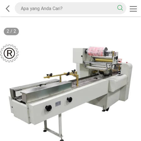
2
/
2