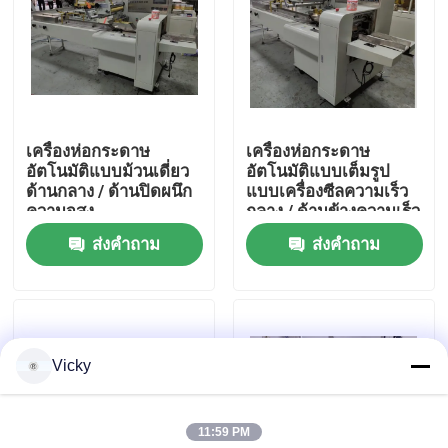
ทัวร์โรงงาน
การควบคุมคุณภาพ
เครื่องห่อกระดาษ
เครื่องห่อกระดาษ
อัตโนมัติแบบม้วนเดี่ยว
อัตโนมัติแบบเต็มรูป
ติดต่อเรา
ด้านกลาง / ด้านปิดผนึก
แบบเครื่องซีลความเร็ว
ความจุสูง
กลาง / ด้านข้างความเร็ว
สูง
ส่งคำถาม
ส่งคำถาม
ข่าว
ขอทุน
Vicky
VR
11:59 PM
สายการผลิตกระดาษทิชชู