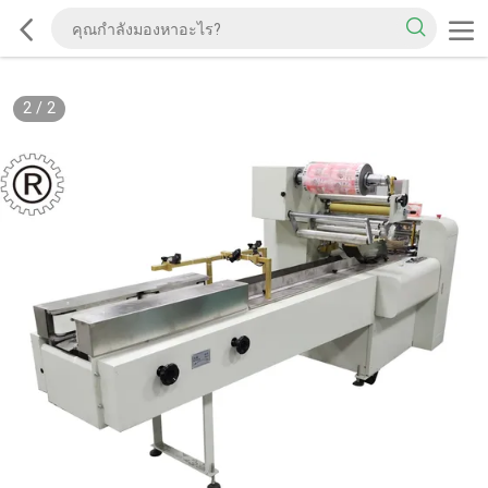
2
/
2