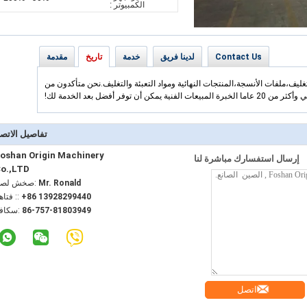
الكمبيوتر :
Contact Us
لدينا فريق
خدمة
تاريخ
مقدمة
لتغليف،ملفات الأنسجة،المنتجات النهائية ومواد التعبئة والتغليف.نحن متأكدون من
تفاصيل الاتص
oshan Origin Machinery
إرسال استفسارك مباشرة لنا
o.,LTD
Mr. Ronald
اتصل شخص
+86 13928299440
الهاتف :
86-757-81803949
الفاكس
اتصل