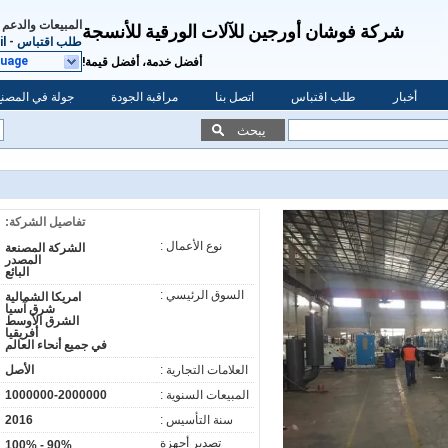
المبيعات والدعم 
شركة فوشان أورجين للآلات الورقية للأنسجة
طلب اقتباس
-
l
guage
أفضل خدمة، أفضل قيمة!
أخبار
طلب اقتباس
اتصل بنا
مراقبة الجودة
جولة في المصنع
يبحث
تفاصيل الشركة:
نوع الأعمال :
الشركة المصنعة
المصدر
البائع
السوق الرئيسي :
امريكا الشمالية
شرق آسيا
الشرق الأوسط
أفريقيا
في جميع أنحاء العالم
العلامات التجارية :
الأصل
المبيعات السنوية :
1000000-2000000
سنة التأسيس :
2016
تصدير أجهزة
90% - 100%