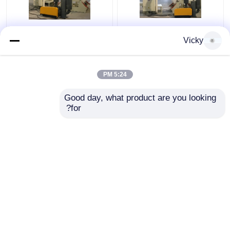
V مطوية نسيج مطوي آلة
V مطوية الوجه المناديل
Vicky
4-11kw الصلب مادة
الورقية ، ومن ناحية
عالية السرعة PLC نظام
منشفة للطي آلة 380V
التحكم
50HZ
5:24 PM
افضل سعر
افضل سعر
Good day, what product are you looking 
for?
اتصل بنا
اتصل بنا
عرض المزيد
منزل
حول نا
اتصل بنا
Desktop Site
خريطة الموقع
سياسة الخصوصية