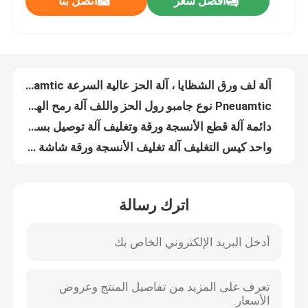
افضل سعر
اتصل بنا
N مطوية التلقائي المجلد جذر فراغ مضخة PLC نظام التحكم طويل العمر
N مطوية ومن ناحية الطي اليدوي آلة ، المناديل الورقية للطي آلة عالية السعة
جولة في المصنع
آلة الترجيع المتعرية المتينة ، آلة لف لفة الورق آلة إعادة اللف
آلة إعادة التثقيب عن طريق شافت الهواء ، آلة قص ولف الورق 200 م / دقيقة
مراقبة الجودة
آلة لف ورق الشظايا ، آلة الحز عالية السرعة Pneuamtic
Pneuamtic نوع جامبو رول الحز واللف آلة رمح الهواء عالية السعة
اتصل بنا
دائمة آلة قطع الأنسجة ورقة وتغليف آلة توصيل بسهولة
واحد كيس التغليف آلة تغليف الأنسجة ورقة شاشة تعمل باللمس معلمات إعداد
التلقائي آلة وسم المناديل الورقية ، ورق تغليف آلة تغليف 100 حقيبة / دقيقة
أخبار
عالية السرعة آلة تغليف المناديل الورقية الجيب 380V التلقائي آلة وسم
اترك رسالة
كامل تلقائي الجيب آلة تغليف المناديل الورقية كيس واحد كيس التغليف
اطلب اقتباس
آلة تغليف مناديل الوجه بالليزر عالية السرعة
380V البلاستيك الوجه آلة المناديل الورقية التعبئة Panasoinc Servo Motor Film سيطرةling
VR
20-80 أكياس / دقيقة آلة تغليف الأنسجة الوجه ، ورقة آلة التعبئة 380V 50HZ
6.75kw آلة تغليف المناديل الورقية نظام التحكم التلقائي الكامل SIEMENS PLC
نسيج ورقة خطّ