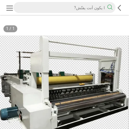
1
/
1