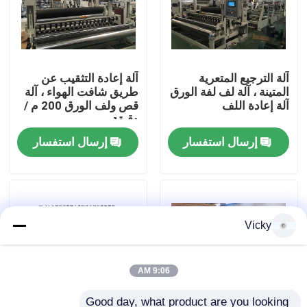
جولة في المصنع
آلة الترجيع المتعرية
آلة إعادة التثقيب عن
مراقبة الجودة
المتينة ، آلة لف لفة الورق
طريق شافت الهواء ، آلة
آلة إعادة اللف
قص ولف الورق 200 م /
دقيقة
اتصل بنا
إرسال استفسار
إرسال استفسار
أخبار
اطلب اقتباس
Vicky
VR
9:06 AM
نسيج ورقة خطّ
Good day, what product are you looking 