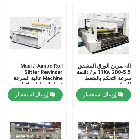
آلة تمرين الورق المشقق
Maxi / Jumbo Roll
5.5-11Kw 200 م / دقيقة
Slitter Rewinder
سرعة التحكم بالضغط
Machine عالية السرعة
الهوائي
فصل السيارات لتعليم
قيادة السيارات
إرسال استفسار
إرسال استفسار
المنزل
المنتجات
حولنا