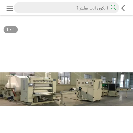
1
/
1