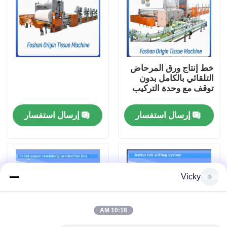
جولة في المصنع
مراقبة الجودة
خط إنتاج ورق المرحاض
التلقائي بالكامل بدون
توقف مع وحدة التركيب
اتصل بنا
إرسال استفسار
إرسال استفسار
أخبار
اطلب اقتباس
Vicky
VR
10:18 AM
نسيج ورقة خطّ