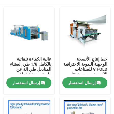
خط إنتاج الأنسجة
عالية الكفاءة تلقائية
الوجهية اليدوية الاحترافية
بالكامل 1/8 طي العشاء
V FOLD للصناعات
المناديل طي آلة عن
الأنسجة مع وحدة نقل
طريق مضخة فراغ
تلقائي
المنزل
إرسال استفسار
إرسال استفسار
المنتجات
حولنا