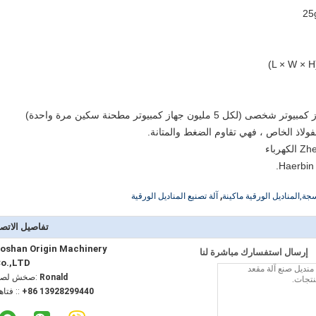
,
جة,المناديل الورقية ماكينة
آلة تصنيع المناديل الورقية
تفاصيل الاتص
oshan Origin Machinery
إرسال استفسارك مباشرة لنا
o.,LTD
Ronald
اتصل شخص
+86 13928299440
الهاتف :