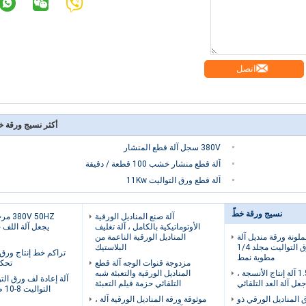
اتصل
أكثر نسيج ورقة خ
380V سجل آلة قطع المنشار
آلة قطع منشار خشب 100 قطعة / دقيقة
آلة قطع ورق التواليت 11Kw
نسيج ورقة خطّ
آلة صنع المناديل الورقية
 50HZ
الأوتوماتيكية بالكامل ، آلة تغليف
يجعل آلة اللف 
ملونة ورقة منديل آلة
المناديل الورقية الناعمة من
للطي ورق التواليت مجلد 1/4
البلاستيك
تراكم خط إنتاج ورق 
مطوية نمط
مزدوجة قنوات الوجه آلة قطع
تحكم  PLC
1.5kw 380V آلة إنتاج الأنسجة ،
المناديل الورقية والتعبئة شبه
آلة إعادة لف ورق ال
عل آلة العد التلقائي
التلقائي حزمة فيلم التعبئة
التواليت 8-10 طن / 10 ساعة
 المناديل الورقي ذو
موثوقة ورقة المناديل الورقية آلة ،