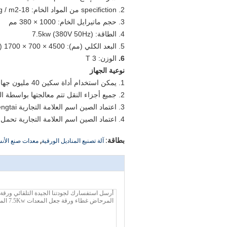
2. specifiction من المواد الخام: 18-25g / m2
3. حجم ماتيرايل الخام: 1000 × 380 مم
4. الطاقة: 7.5kw (380V 50Hz)
5. البعد الكلي (مم): 4500 × 700 × 1700 (L × W × H)
6.
الوزن: 3 T
نوعية الجهاز
1. يمكن استخدام أداة سكين 40 مليون جهاز كمبيوتر شخصى (لكل 5 مليون جهاز كمبيوتر مطحنة سكين مرة واحدة)
2. جميع أجزاء النقل تتم معالجتها بواسطة الفولاذ الخاص ، فهي تقاوم الضغط والمتانة.
3. اعتماد الصين اسم العلامة التجارية Zhengtai الكهرباء
4. اعتماد الصين اسم العلامة التجارية تحمل Haerbin.
,
بطاقة:
آلة تصنيع المناديل الورقية
معدات صنع الأنس