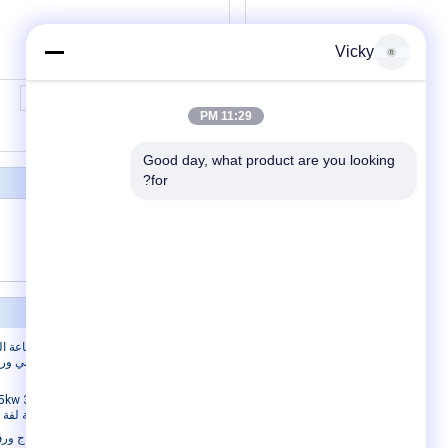
Vicky
11:29 PM
Good day, what product are you looking 
for?
380V سجل آلة قطع المنشار
آلة تعبئة مناديل الوجه 6.8KW
آلة قطع ورق التواليت 50 هرتز
حولنا
حولنا
الطباعة ال
جولة في المصنع
مراقبة الجودة
ورقة لفة ج
خط إنتاج ورق