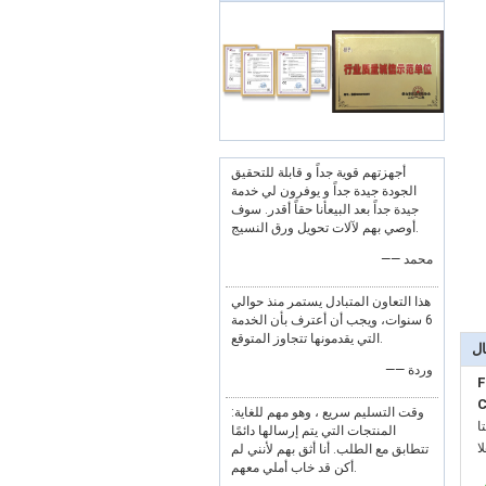
أجهزتهم قوية جداً و قابلة للتحقيق
الجودة جيدة جداً و يوفرون لي خدمة
جيدة جداً بعد البيعأنا حقاً أقدر. سوف
أوصي بهم لآلات تحويل ورق النسيج.
—— محمد
هذا التعاون المتبادل يستمر منذ حوالي
6 سنوات، ويجب أن أعترف بأن الخدمة
التي يقدمونها تتجاوز المتوقع.
ال
—— وردة
F
C
وقت التسليم سريع ، وهو مهم للغاية:
:
المنتجات التي يتم إرسالها دائمًا
:
تتطابق مع الطلب. أنا أثق بهم لأنني لم
أكن قد خاب أملي معهم.