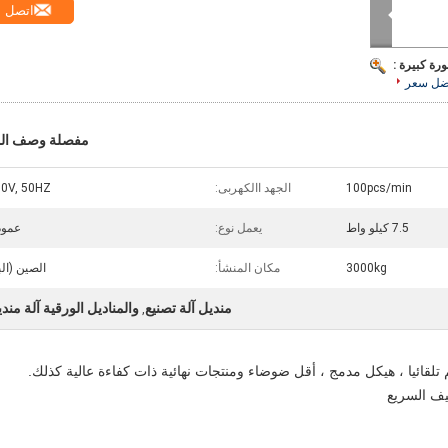
اتصل
رة كبيرة :
ضل سعر
مفصلة وصف الم
100pcs/min
الجهد االكهربى:
0V, 50HZ
7.5 كيلو واط
يعمل نوع:
عمود
3000kg
مكان المنشأ:
الصين (الب
منديل آلة تصنيع
والمناديل الورقية آلة مند
,
م تلقائيا ، هيكل مدمج ، أقل ضوضاء ومنتجات نهائية ذات كفاءة عالية كذلك.
يف السريع