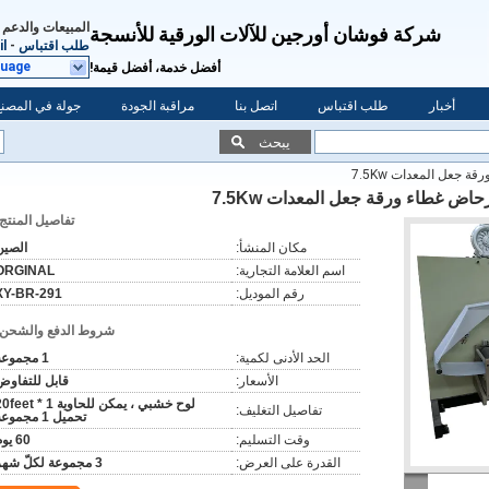
المبيعات والدعم 
شركة فوشان أورجين للآلات الورقية للأنسجة
طلب اقتباس
-
l
guage
أفضل خدمة، أفضل قيمة!
أخبار
طلب اقتباس
اتصل بنا
مراقبة الجودة
جولة في المصنع
يبحث
 جعل المعدات 7.5Kw
حاض غطاء ورقة جعل المعدات 7.5Kw
تفاصيل المنتج:
مكان المنشأ:
الصين
اسم العلامة التجارية:
ORGINAL
رقم الموديل:
XY-BR-291
شروط الدفع والشحن:
الحد الأدنى لكمية:
1 مجموعة
الأسعار:
قابل للتفاوض
لوح خشبي ، يمكن للحاوية 1 * et
تفاصيل التغليف:
تحميل 1 مجموعة
وقت التسليم:
60 يوم
القدرة على العرض:
3 مجموعة لكلّ شهر