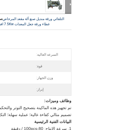
التلقائي ورقة منديل صنع آلة مقعد المرحاض
صو
غطاء ورقة جعل المعدات 7.5Kw
اف
السرعه العاليه:
قوة:
وزن الجهاز:
إبراز:
وظائف وميزات:
تم تجهيز هذه الماكينة بتصحيح التوتر والتحك
تصميم مثالي كفاءة عالية؛ عملية سهلة؛ التك
البيانات الفنية الرئيسية
1. سرعة الإنتاج: 80-100pcs / دقيقة