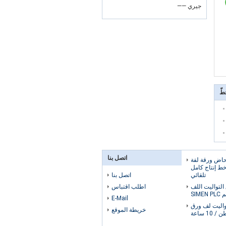
—— جيري
طّ
اتصل بنا
380V مرحاض ورقة لفة
خط إنتاج كامل
تلقائي
اتصل بنا
التواليت اللف
اطلب اقتباس
SIMEN
E-Mail
تواليت لف ورق
خريطة الموقع