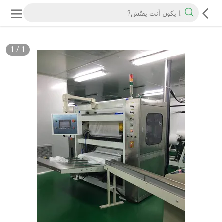
1
/
1