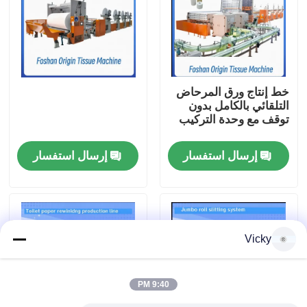
جولة في المصنع
مراقبة الجودة
خط إنتاج ورق المرحاض
التلقائي بالكامل بدون
توقف مع وحدة التركيب
اتصل بنا
إرسال استفسار
إرسال استفسار
أخبار
اطلب اقتباس
Vicky
VR
9:40 PM
نسيج ورقة خطّ