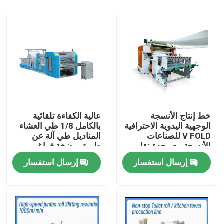
خط إنتاج الأنسجة
عالية الكفاءة تلقائية
الوجهية اليدوية الاحترافية
بالكامل 1/8 طي العشاء
V FOLD للصناعات
المناديل طي آلة عن
الأنسجة مع وحدة نقل
طريق مضخة فراغ
تلقائي
المنزل
إرسال استفسار
إرسال استفسار
المنتجات
حولنا