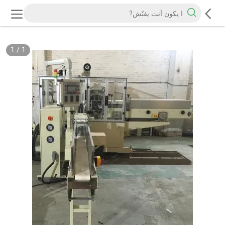
1
/
1