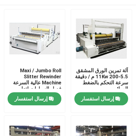
آلة تمرين الورق المشقق
Maxi / Jumbo Roll
5.5-11Kw 200 م / دقيقة
Slitter Rewinder
سرعة التحكم بالضغط
Machine عالية السرعة
الهوائي
فصل السيارات لتعليم
قيادة السيارات
المنزل
إرسال استفسار
إرسال استفسار
المنتجات
حولنا