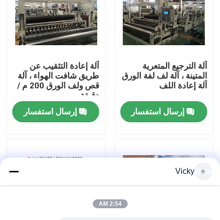
جولة في المصنع
مراقبة الجودة
آلة الترجيع المتعرية
آلة إعادة التثقيب عن
المتينة ، آلة لف لفة الورق
طريق شافت الهواء ، آلة
آلة إعادة اللف
قص ولف الورق 200 م /
اتصل بنا
دقيقة
إرسال استفسار
إرسال استفسار
أخبار
اطلب اقتباس
Vicky
VR
2:54 AM
نسيج ورقة خطّ