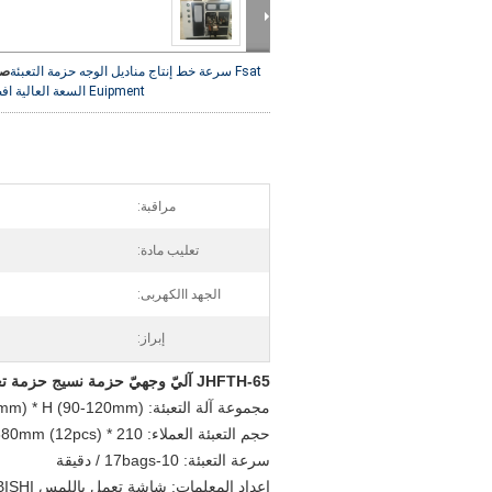
Fsat سرعة ​​خط إنتاج مناديل الوجه حزمة التعبئة
صو
Euipment السعة العالية
اف
مراقبة:
تعليب مادة:
الجهد االكهربى:
إبراز:
JHFTH-65
آليّ وجهيّ حزمة نسيج حزمة ت
مجموعة آلة التعبئة: L (210-420mm) * W (150-400mm) * H (90-120mm)
حجم التعبئة العملاء: 210 * 190mm (3pcs) ، 350 * 190mm (5pcs) ، 350 * 380mm (10pcs) ، 420 * 380mm (12pcs)
سرعة التعبئة: 10-17bags / دقيقة
إعداد المعلمات: شاشة تعمل باللمس MITSUBISHI