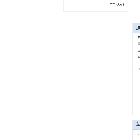
—— جيري
ال
F
C
:
:
طّ