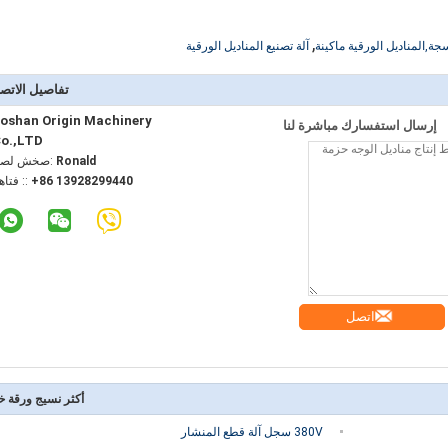
,
جة,المناديل الورقية ماكينة
آلة تصنيع المناديل الورقية
تفاصيل الاتص
oshan Origin Machinery
إرسال استفسارك مباشرة لنا
o.,LTD
Ronald
اتصل شخص
+86 13928299440
الهاتف :
اتصل
أكثر نسيج ورقة خ
380V سجل آلة قطع المنشار