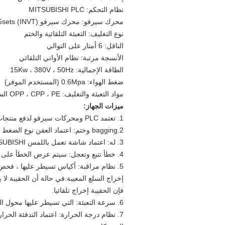
نظام التحكم: MITSUBISHI PLC
محرك سيرفو: محرك سيرفو 5sets (INVT)
نوع التغليف: التعبئة التلقائية والختم
الناقل: 6 أمتار على التوالي
الأنسجة مرتبة: نظام الأواني التلقائي
الطاقة الإجمالية: 15Kw ، 380V ، 50Hz
ضغط الهواء: 0.6Mpa (المستخدم الموفر)
مواد التعبئة والتغليف: OPP ، CPP ، PE الساخنة ختم حقيبة مصنوعة مسبقا
ميزات الجهاز:
1. تعتمد PLC ومحركات سيرفو لدفع منتجات التغذية ، قلب ، عد ، تغذية كيس ، فتح كيس ، التعبئة ، ختم تلقائيا.
2.bagging وختم: اعتماد العفن نوع الضغط السلبي التعبئة والتغليف والختم للحفاظ على شكل المنتجات بشكل جيد.
3. له: اعتماد شاشة تعمل باللمس MITSUBISHI لتعيين المعلمة للمساعدة في تشغيل الجهاز بسهولة.
4. خطأ تتبع وتعجل: سيتم عرض الخطأ على شاشة تعمل باللمس وتتبعت السبب لجعل من السهل على حل الخطأ.
5. نظام مراقبة: أكياس تسيطر عليها ، فح
إخراج السلع المعيبة.في حالة أن الحقيبة لا
فإن الحقيبة إخراج تلقائيا.
6. سرعة التعبئة: التي تسيطر عليها محول التردد ، من السهل قابل للتعديل.