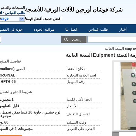
المبيعات والدعم 
شركة فوشان أورجين للآلات الورقية للأنسجة
طلب اقتباس
-
l
guage
أفضل خدمة، أفضل قيمة!
أخبار
طلب اقتباس
اتصل بنا
مراقبة الجودة
جولة في المصنع
يبحث
تفاصيل المنتج:
مكان المنشأ:
الصين (mailand)
اسم العلامة التجارية:
ORGINAL
رقم الموديل:
JHFTH-65
شروط الدفع والشحن:
الحد الأدنى لكمية:
1 مجموعة
الأسعار:
قابل للتفاوض
لوح خشبي ، 
تفاصيل التغليف:
مجموعة
وقت التسليم:
60 يوم
القدرة على العرض:
مجموعات 2 في الشهر