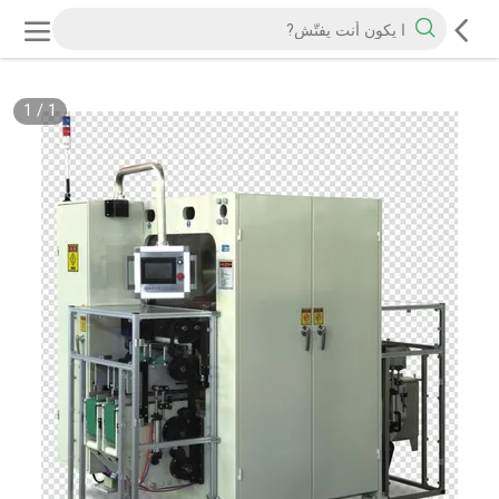
1
/
1