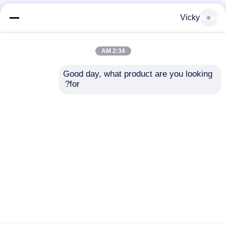
Vicky
منزل
حول نا
اتصل بنا
Desktop Site
خريطة الموقع
سياسة الخصوصية
2:34 AM
Good day, what product are you looking 
جودة
نسيج ورقة خطّ
مصنع الصين.Copyright © 2026
for?
Foshan Origin Machinery Co.,LTD. All Rights
Reserved.
المنزل
المنتجات
حولنا