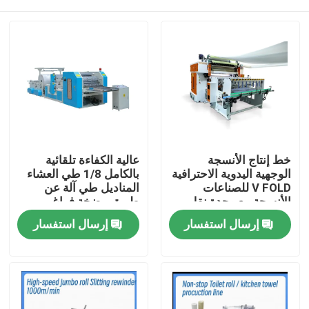
خط إنتاج الأنسجة
عالية الكفاءة تلقائية
الوجهية اليدوية الاحترافية
بالكامل 1/8 طي العشاء
V FOLD للصناعات
المناديل طي آلة عن
الأنسجة مع وحدة نقل
طريق مضخة فراغ
تلقائي
المنزل
إرسال استفسار
إرسال استفسار
المنتجات
حولنا