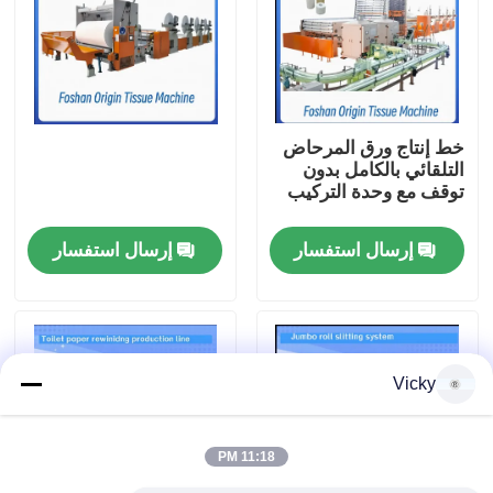
جولة في المصنع
مراقبة الجودة
خط إنتاج ورق المرحاض
التلقائي بالكامل بدون
توقف مع وحدة التركيب
اتصل بنا
إرسال استفسار
إرسال استفسار
أخبار
اطلب اقتباس
Vicky
VR
11:18 PM
نسيج ورقة خطّ