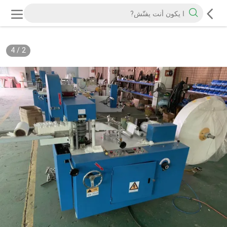
4
/
2