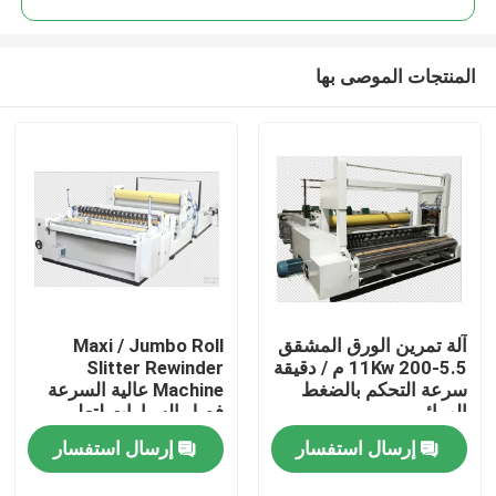
المنتجات الموصى بها
آلة تمرين الورق المشقق
Maxi / Jumbo Roll
المنزل
5.5-11Kw 200 م / دقيقة
Slitter Rewinder
سرعة التحكم بالضغط
Machine عالية السرعة
الهوائي
فصل السيارات لتعليم
المنتجات
قيادة السيارات
إرسال استفسار
إرسال استفسار
حولنا