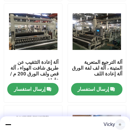
جولة في المصنع
مراقبة الجودة
اتصل بنا
آلة الترجيع المتعرية
آلة إعادة التثقيب عن
المتينة ، آلة لف لفة الورق
طريق شافت الهواء ، آلة
أخبار
آلة إعادة اللف
قص ولف الورق 200 م /
دقيقة
إرسال استفسار
إرسال استفسار
اطلب اقتباس
VR
Vicky
نسيج ورقة خطّ