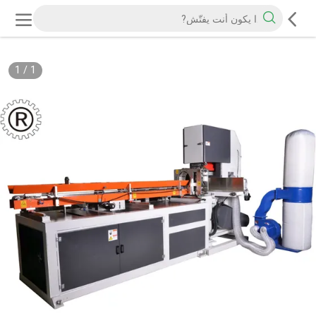
1
/
1