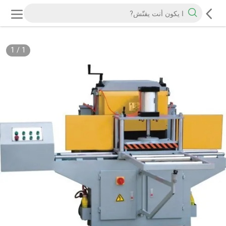
1
/
1