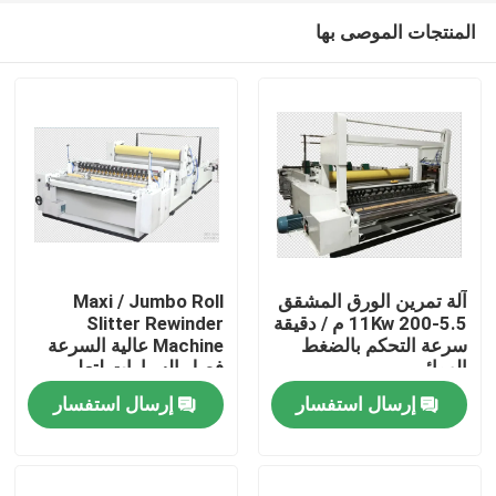
المنتجات الموصى بها
آلة تمرين الورق المشقق
Maxi / Jumbo Roll
5.5-11Kw 200 م / دقيقة
Slitter Rewinder
سرعة التحكم بالضغط
Machine عالية السرعة
المنزل
الهوائي
فصل السيارات لتعليم
قيادة السيارات
إرسال استفسار
إرسال استفسار
المنتجات
حولنا