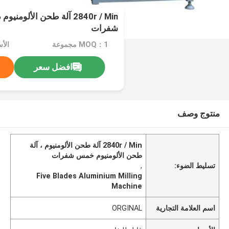
2840r / Min آلة طحن الألو
شفرات
MOQ：1 مجموعة
الأ
افضل سعر
منتوج وصف
2840r / Min آلة طحن الألومنيوم ، آلة
طحن الألومنيوم خمس شفرات
تسليط الضوء:
,
Five Blades Aluminium Milling
Machine
اسم العلامة التجارية
ORGINAL