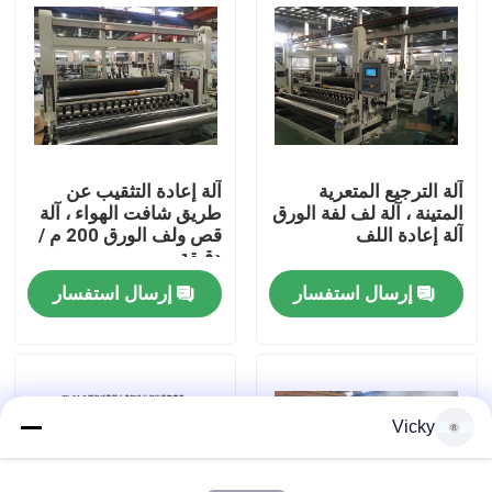
جولة في المصنع
مراقبة الجودة
آلة الترجيع المتعرية
آلة إعادة التثقيب عن
اتصل بنا
المتينة ، آلة لف لفة الورق
طريق شافت الهواء ، آلة
آلة إعادة اللف
قص ولف الورق 200 م /
دقيقة
أخبار
إرسال استفسار
إرسال استفسار
اطلب اقتباس
VR
Vicky
نسيج ورقة خطّ