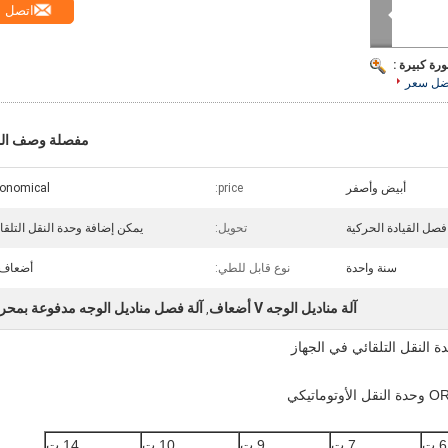
اتصل
رة كبيرة :
ضل سعر
مفصلة وصف الم
أبيض وأصفر
price:
onomical
فصل القيادة الحركية
تحويل:
يمكن إضافة وحدة النقل التلقا
سنة واحدة
نوع قابل للطي:
أضعاف V
آلة مناديل الوجه V أضعاف
آلة فصل مناديل الوجه مدفوعة بمحر
,
6 ت
7 ت
9 ت
10 ت
14 ت