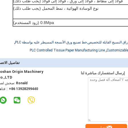
فولاذ إلى مطاط ، فولاذ إلى ورق ، فولاذ إلى فولاذ (يجب طلب ذلك)
نوع الوسادة الهوائية ، نمط المحمل (يجب طلب ذلك)
0.8Mpa (زود المستخدم)
,
اق النسيج القابلة للتخصيص,خط تصنيع ورق الأنسجة المسيطر عليه بواسطة PLC
,
PLC Controlled Tissue Paper Manufacturing Line
Customizable
تفاصيل الاتص
oshan Origin Machinery
إرسال استفسارك مباشرة لنا
o.,LTD
Ronald
اتصل شخص
+86 13928299440
الهاتف :
اتصل