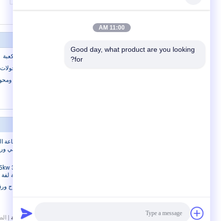
11:00 AM
Good day, what product are you looking 
خط إنتاج آلة تعبئة علب مناديل الوجه المكعبة
for?
مضخة فراغ الجذور ومحركات فردية ومحولات 
آلة أنسجة الوجه الآلية مع محركات فردية ومحول
التصفيف
حولنا
حولنا
الطباعة ال
جولة في المصنع
مراقبة الجودة
ورقة لفة ج
خط إنتاج ورق
سياسة الخصوصية
| الصين جيّ