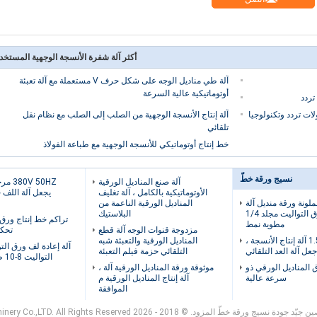
أكثر آلة شفرة الأنسجة الوجهية المستخد
آلة طي مناديل الوجه على شكل حرف V مستعملة مع آلة تعبئة
أوتوماتيكية عالية السرعة
تردد
ات تردد وتكنولوجيا
آلة إنتاج الأنسجة الوجهية من الصلب إلى الصلب مع نظام نقل
تلقائي
خط إنتاج أوتوماتيكي للأنسجة الوجهية مع طباعة الفولاذ
نسيج ورقة خطّ
آلة صنع المناديل الورقية
 50HZ
الأوتوماتيكية بالكامل ، آلة تغليف
يجعل آلة اللف 
ملونة ورقة منديل آلة
المناديل الورقية الناعمة من
للطي ورق التواليت مجلد 1/4
البلاستيك
تراكم خط إنتاج ورق 
مطوية نمط
مزدوجة قنوات الوجه آلة قطع
تحكم  PLC
1.5kw 380V آلة إنتاج الأنسجة ،
المناديل الورقية والتعبئة شبه
آلة إعادة لف ورق ال
عل آلة العد التلقائي
التلقائي حزمة فيلم التعبئة
التواليت 8-10 طن / 10 ساعة
 المناديل الورقي ذو
موثوقة ورقة المناديل الورقية آلة ،
سرعة عالية
آلة إنتاج المناديل الورقية م
الموافقة
د جودة نسيج ورقة خطّ المزود. © 2018 - 2026 Foshan Origin Machinery Co.,LTD. All Rights Reserved.