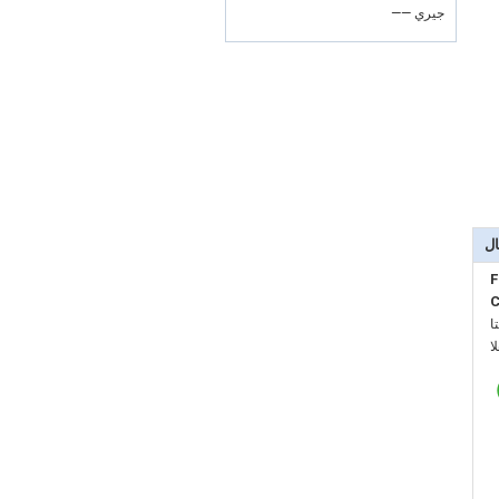
—— جيري
ال
F
C
:
: