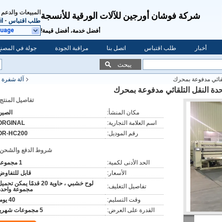
المبيعات والدعم 
شركة فوشان أورجين للآلات الورقية للأنسجة
طلب اقتباس
-
l
guage
أفضل خدمة، أفضل قيمة!
أخبار
طلب اقتباس
اتصل بنا
مراقبة الجودة
جولة في المصنع
يبحث
آلة شفرة 
تفاصيل المنتج:
مكان المنشأ:
الصين
اسم العلامة التجارية:
ORGINAL
رقم الموديل:
OR-HC200
شروط الدفع والشحن:
الحد الأدنى لكمية:
1 مجموعة
الأسعار:
قابل للتفاوض
لوح خشبي ، حاوية 20 قدمًا يمكن تحم
تفاصيل التغليف:
مجموعة واحدة
وقت التسليم:
40 يوما
القدرة على العرض:
5 مجموعات شهريا