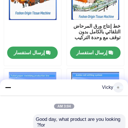
جولة في المصنع
خط إنتاج ورق المرحاض
التلقائي بالكامل بدون
مراقبة الجودة
توقف مع وحدة التركيب
إرسال استفسار
إرسال استفسار
اتصل بنا
أخبار
Vicky
اطلب اقتباس
VR
3:04 AM
Good day, what product are you looking 
نسيج ورقة خطّ
for?
ماكسي رول / دورة
3000mm حجم المرحاض