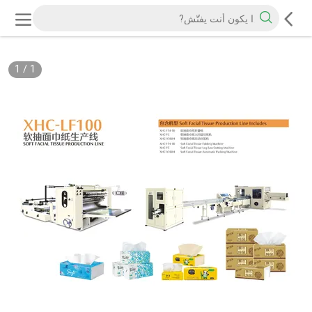
1
/
1