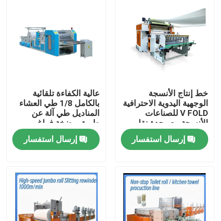
خط إنتاج الأنسجة
عالية الكفاءة تلقائية
الوجهية اليدوية الاحترافية
بالكامل 1/8 طي العشاء
V FOLD للصناعات
المناديل طي آلة عن
الأنسجة مع وحدة نقل
طريق مضخة فراغ
تلقائي
إرسال استفسار
إرسال استفسار
المنزل
المنتجات
حولنا