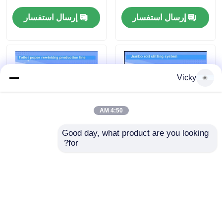
إرسال استفسار
إرسال استفسار
جولة في المصنع
مراقبة الجودة
Vicky
اتصل بنا
4:50 AM
أخبار
Good day, what product are you looking 
for?
ماكسي رول / دورة
3000mm حجم المرحاض
اطلب اقتباس
المرحاض آلة إعادة لف
/ JRT / خط إنتاج منشفة
مع وحدة 1.5 متر خلفية
المطبخ مع وحدة طلاء
الغراء
VR
إرسال استفسار
إرسال استفسار
نسيج ورقة خطّ