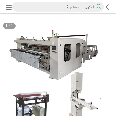
1
/
1