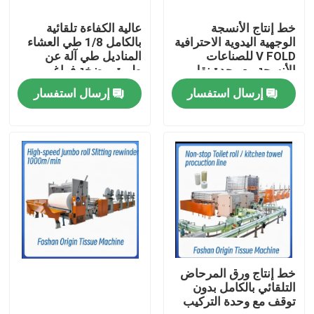
خط إنتاج الأنسجة
عالية الكفاءة تلقائية
الوجهية اليدوية الاحترافية
بالكامل 1/8 طي العشاء
V FOLD للصناعات
المناديل طي آلة عن
الأنسجة مع وحدة نقل
طريق مضخة فراغ
تلقائي
إرسال استفسار
إرسال استفسار
المنزل
المنتجات
خط إنتاج ورق المرحاض
التلقائي بالكامل بدون
توقف مع وحدة التركيب
حولنا