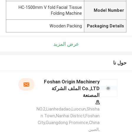
HC-1500mm V fold Facial Tissue
Model Number
Folding Machine
Wooden Packing
Packaging Details
عرض المزيد
حول نا
Foshan Origin Machinery
Co.,LTD الملف الشركة
المصنعة
NO.2,Lianhedadao,Luocun,Shisha
n Town,Nanhai District,Foshan
City,Guangdong Pronvince,China
,الصين