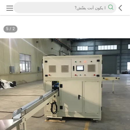
5
/
2