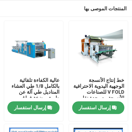
المنتجات الموصى بها
خط إنتاج الأنسجة
عالية الكفاءة تلقائية
الوجهية اليدوية الاحترافية
بالكامل 1/8 طي العشاء
V FOLD للصناعات
المناديل طي آلة عن
المنزل
الأنسجة مع وحدة نقل
طريق مضخة فراغ
تلقائي
إرسال استفسار
إرسال استفسار
المنتجات
حولنا