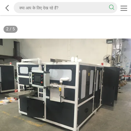
2
/
5