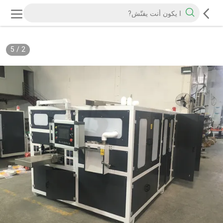
5
/
2