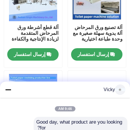
جولة في المصنع
آلة تصنيع ورق المرحاض
آلة قطع أشرطة ورق
آلة يدوية سهلة صغيرة مع
المرحاض المتقدمة
مراقبة الجودة
وحدة طباعة اختيارية
لزيادة الإنتاجية والكفاءة
اتصل بنا
إرسال استفسار
إرسال استفسار
أخبار
Vicky
اطلب اقتباس
VR
9:46 AM
Good day, what product are you looking 
نسيج ورقة خطّ
for?
الشاشة الملموسة لجهاز
قم بإحداث ثورة في