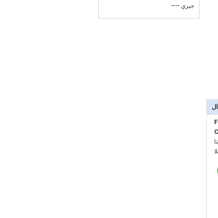
—— جيري
ال
F
C
:
: