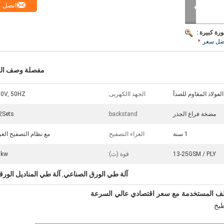
اتصل
رة كبيرة :
ضل سعر
مفصلة وصف الم
الفولاذ المقاوم للصدأ
الجهد االكهربى:
0V, 50HZ
مضخة فراغ الجذر
backstand:
2Sets
1 سنة
الغراء التصفيح:
مع نظام التصفيح الغر
13-25GSM / PLY
قوة (ث):
5kw
آلة طي الورق الصناعي
آلة طي المناديل الورق
,
اللف المستخدمة مع سعر اقتصادي عالي السرعة