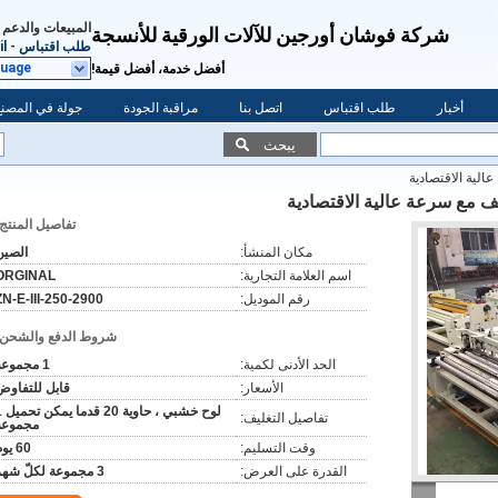
المبيعات والدعم 
شركة فوشان أورجين للآلات الورقية للأنسجة
طلب اقتباس
-
l
guage
أفضل خدمة، أفضل قيمة!
أخبار
طلب اقتباس
اتصل بنا
مراقبة الجودة
جولة في المصنع
يبحث
الية الاقتصادية
لف مع سرعة عالية الاقتصادية
تفاصيل المنتج:
مكان المنشأ:
الصين
اسم العلامة التجارية:
ORGINAL
رقم الموديل:
ZN-E-III-250-2900
شروط الدفع والشحن:
الحد الأدنى لكمية:
1 مجموعة
الأسعار:
قابل للتفاوض
لوح خشبي ، 
تفاصيل التغليف:
مجموعة
وقت التسليم:
60 يوم
القدرة على العرض:
3 مجموعة لكلّ شهر