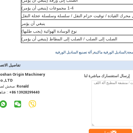
الصلب إلى ورقة (ينبغي أن يؤمر)
1-4 مجموعات (ينبغي أن يؤمر)
محرك القيادة / توقيت حزام النقل / سلسلة وسلسلة عجلة النقل
ينبغي أن يؤمر
نوع الوسادة الهوائية (يجب طلبها)
الصلب إلى الصلب / الصلب إلى المطاط (ينبغي أن يؤمر)
,
جة,المناديل الورقية ماكينة
آلة تصنيع المناديل الورقية
تفاصيل الاتص
oshan Origin Machinery
إرسال استفسارك مباشرة لنا
o.,LTD
Ronald
اتصل شخص
+86 13928299440
الهاتف :
اتصل