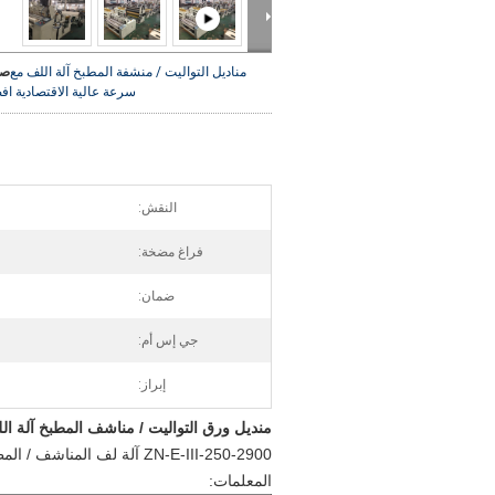
مناديل التواليت / منشفة المطبخ آلة اللف مع
صو
سرعة عالية الاقتصادية
اف
النقش:
فراغ مضخة:
ضمان:
جي إس أم:
إبراز:
منديل ورق التواليت / مناشف المطبخ آلة 
ZN-E-III-250-2900 آلة لف المناشف / المطبخ
المعلمات: