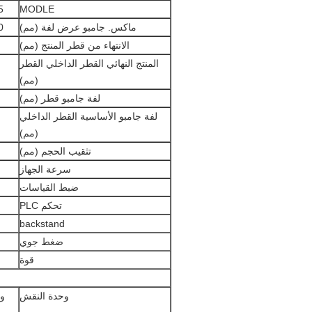
5
MODLE
ماكس. جامبو عرض لفة (مم)
0
الانتهاء من قطر المنتج (مم)
المنتج النهائي القطر الداخلي القطر
(مم)
لفة جامبو قطر (مم)
لفة جامبو الأساسية القطر الداخلي
(مم)
تثقيب الحجم (مم)
سرعة الجهاز
ضبط القياسات
تحكم PLC
backstand
ضغط جوي
قوة
وحدة النقش
وا