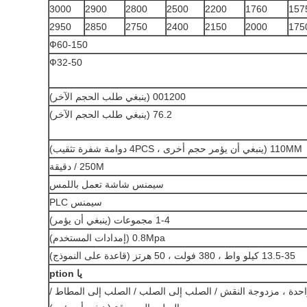
3000
2900
2800
2500
2200
1760
157
2950
2850
2750
2400
2150
2000
175
Ф60-150
Ф32-50
001200 (ينبغي طلب الحجم الآخر)
76.2 (ينبغي طلب الحجم الآخر)
110MM (ينبغي أن يؤمر حجم أخرى ، 4PCS دوامة شفرة تثقيب)
250M / دقيقة
سيمنس شاشة تعمل باللمس
سيمنس PLC
1-4 مجموعات (ينبغي أن يؤمر)
0.8Mpa (إمدادات المستخدم)
13.5-35 كيلو واط ، 380 فولت ، 50 هرتز (قاعدة على النموذج)
يا
ption
حدة ، مزدوجة النقش / الصلب إلى الصلب / الصلب إلى المطاط /