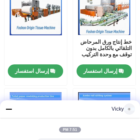
جولة في المصنع
مراقبة الجودة
خط إنتاج ورق المرحاض
التلقائي بالكامل بدون
توقف مع وحدة التركيب
اتصل بنا
إرسال استفسار
إرسال استفسار
أخبار
اطلب اقتباس
Vicky
VR
7:51 PM
نسيج ورقة خطّ