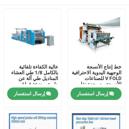
خط إنتاج الأنسجة
عالية الكفاءة تلقائية
الوجهية اليدوية الاحترافية
بالكامل 1/8 طي العشاء
V FOLD للصناعات
المناديل طي آلة عن
الأنسجة مع وحدة نقل
طريق مضخة فراغ
تلقائي
المنزل
إرسال استفسار
إرسال استفسار
المنتجات
حولنا